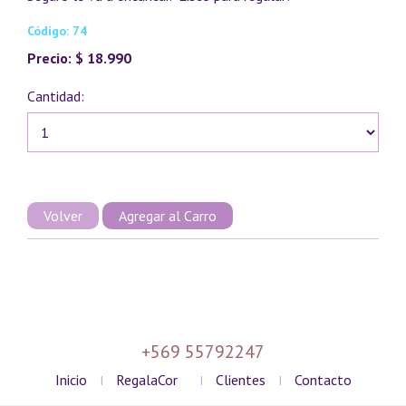
Código: 74
Precio: $ 18.990
Cantidad:
Volver
+569 55792247
Inicio
RegalaCor
Clientes
Contacto
I
I
I